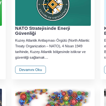
NATO Stratejisinde Enerji
Güvenliği
Kuzey Atlantik Antlaşması Örgütü (North Atlantic
E
Treaty Organization – NATO), 4 Nisan 1949
e
tarihinde, Kuzey Atlantik bölgesinde istikrar ve
B
güvenliği sağlamak…
r
Devamını Oku