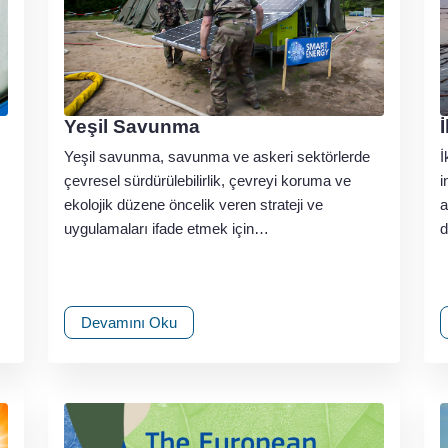
Yeşil Savunma
Yeşil savunma, savunma ve askeri sektörlerde
İ
çevresel sürdürülebilirlik, çevreyi koruma ve
i
ekolojik düzene öncelik veren strateji ve
a
uygulamaları ifade etmek için…
d
Devamını Oku