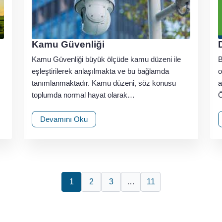
Kamu Güvenliği
Kamu Güvenliği büyük ölçüde kamu düzeni ile
B
,
eşleştirilerek anlaşılmakta ve bu bağlamda
o
tanımlanmaktadır. Kamu düzeni, söz konusu
a
toplumda normal hayat olarak…
Devamını Oku
1
2
3
…
11