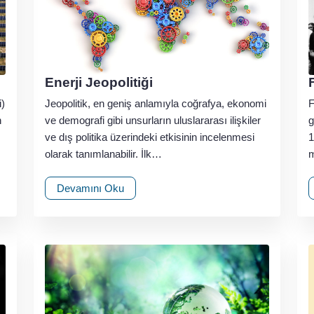
Enerji Jeopolitiği
i)
Jeopolitik, en geniş anlamıyla coğrafya, ekonomi
F
n
ve demografi gibi unsurların uluslararası ilişkiler
g
ve dış politika üzerindeki etkisinin incelenmesi
1
olarak tanımlanabilir. İlk…
m
Devamını Oku