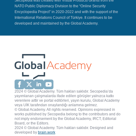
Secopedia was created with Visual Products Grants from the
NATO Public Diplomacy Division to the “Online Security
Encyclopedia Project” in 2020-2022 and with the support of the
International Relations Council of Türkiye. It continues to be
developed and maintained by the Global Academy.
2024 © Global Academy. Tüm hakları saklıdır. Secopedia’da
yayımlanan çalışmalarda ifade edilen görüşler yalnızca katkı
verenlere aittir ve portal editörleri, yayın kurulu, Global Academy
veya UİK tarafından onaylandığı anlamına gelmez.
© Global Academy. All rights reserved. Opinions expressed in
works published by Secopedia belong to the contributors and do
not imply endorsement by the Global Academy, IRCT, Editorial
Board, or the Editors.
2024 © Global Academy. Tüm hakları saklıdır. Designed and
developed by
brain.work