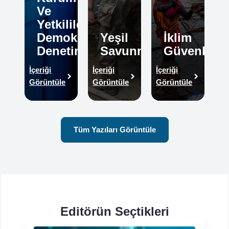
Ve
Yetkililerinin
Demokratik
Yeşil
İklim
Denetimi
Savunma
Güvenliği
İçeriği
İçeriği
İçeriği
Görüntüle
Görüntüle
Görüntüle
Tüm Yazıları Görüntüle
Editörün Seçtikleri