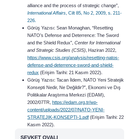
alliance and the process of strategic change”,
International Affairs
, Cilt 85, No 2, 2009, s. 211-
226.
Görüş Yazısı: Sean Monaghan, “Resetting
NATO’s Defense and Deterrence: The Sword
and the Shield Redux”,
Center for International
and Strategic Studies (CSIS)
, Haziran 2022,
https://www.csis.org/analysis/resetting-natos-
defense-and-deterrence-sword-and-shield-
redux
(Erişim Tarihi: 21 Kasım 2022).
Görüş Yazısı: Tacan İldem, NATO Yeni Stratejik
Konsepti Nedir, Ne Değildir?”, Ekonomi ve Dış
Politikalar Araştırma Merkezi (EDAM),
2002/07TR,
https://edam.org.tr/wp-
content/uploads/2022/07/NATO-YENI-
STRATEJIK-KONSEPTI-1.pdf
(Erişim Tarihi: 22
Kasım 2022).
ŞEVKET OVALI