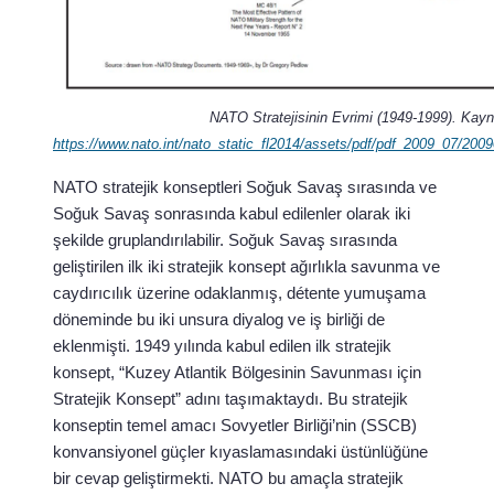
NATO Stratejisinin Evrimi (1949-1999). Kayn
https://www.nato.int/nato_static_fl2014/assets/pdf/pdf_2009_07/200
NATO stratejik konseptleri Soğuk Savaş sırasında ve
Soğuk Savaş sonrasında kabul edilenler olarak iki
şekilde gruplandırılabilir. Soğuk Savaş sırasında
geliştirilen ilk iki stratejik konsept ağırlıkla savunma ve
caydırıcılık üzerine odaklanmış, détente yumuşama
döneminde bu iki unsura diyalog ve iş birliği de
eklenmişti. 1949 yılında kabul edilen ilk stratejik
konsept, “Kuzey Atlantik Bölgesinin Savunması için
Stratejik Konsept” adını taşımaktaydı. Bu stratejik
konseptin temel amacı Sovyetler Birliği’nin (SSCB)
konvansiyonel güçler kıyaslamasındaki üstünlüğüne
bir cevap geliştirmekti. NATO bu amaçla stratejik