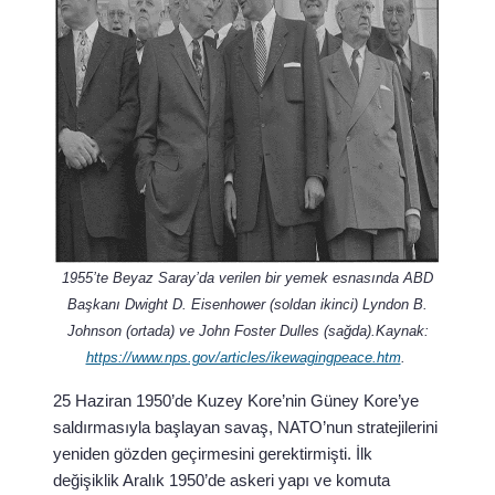
1955’te Beyaz Saray’da verilen bir yemek esnasında ABD
Başkanı Dwight D. Eisenhower (soldan ikinci) Lyndon B.
Johnson (ortada) ve John Foster Dulles (sağda).Kaynak:
https://www.nps.gov/articles/ikewagingpeace.htm
.
25 Haziran 1950’de Kuzey Kore’nin Güney Kore’ye
saldırmasıyla başlayan savaş, NATO’nun stratejilerini
yeniden gözden geçirmesini gerektirmişti. İlk
değişiklik Aralık 1950’de askeri yapı ve komuta