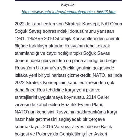
Kaynak:
https://www.nato.int/cps/en/natohq/topics_56626.htm
2022’de kabul edilen son Stratejik Konsept, NATO’nun
Soğuk Savaş sonrasındaki dönüşümünü yansıtan
1991, 1999 ve 2010 Stratejik Konseptlerinden önemli
ölçüde farklılaşmaktadır. Rusya’nın tehdit olarak
tanımlandığı ve caydırıcılığın tıpkı Soğuk Savaş
dönemindeki gibi yeniden ön plana alındığı bu belge
Rusya’nın Ukrayna’ya yönelik işgalinin gölgesinde
ittifaka yeni bir yol haritası çizmektedir. NATO, aslında
2022 Stratejik Konseptinin kabul edilmesinden çok
daha önce Rus tehdidine karşı yeni plan ve
stratejilerini uygulamaya koymuştu. 2014 Galler
zirvesinde kabul edilen Hazırlık Eylem Planı,
NATO’nun kendisini Rusya’nın saldırganlığına karşı
hazır hale getirmesini sağlayacak bir çerçeve
sunmaktaydı. 2016 Varşova Zirvesinde ise Baltık
bölgesi ve Polonya’da Genişletilmiş İleri Askeri