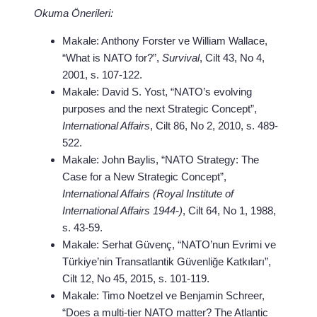
Okuma Önerileri:
Makale: Anthony Forster ve William Wallace,
“What is NATO for?”,
Survival
, Cilt 43, No 4,
2001, s. 107-122.
Makale: David S. Yost, “NATO’s evolving
purposes and the next Strategic Concept”,
International Affairs
, Cilt 86, No 2, 2010, s. 489-
522.
Makale: John Baylis, “NATO Strategy: The
Case for a New Strategic Concept”,
International Affairs (Royal Institute of
International Affairs 1944-)
, Cilt 64, No 1, 1988,
s. 43-59.
Makale: Serhat Güvenç, “NATO’nun Evrimi ve
Türkiye’nin Transatlantik Güvenliğe Katkıları”,
Cilt 12, No 45, 2015, s. 101-119.
Makale: Timo Noetzel ve Benjamin Schreer,
“Does a multi-tier NATO matter? The Atlantic