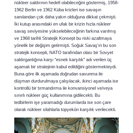
nükleer saldırının hedefi olabileceğini göstermiş, 1958-
1962 Berlin ve 1962 Küba krizleri ise savaşın
sanılandan çok daha yakın olduğuna dikkat çekmişti.
İki kutup arasındaki en ufak bir krizin hızla nükleer
savaş seviyesine yükselebileceğinin farkına varılmış
ve 1968 tarihli Stratejik Konsept bu riski azaltmaya
yönelik bir değişim getirmişti. Soğuk Savaş’ın bu son
stratejik konsepti, NATO tarafından olası bir Sovyet
saldırganlığına karşı “esnek karşılık” adı verilen üç
aşamalı bir stratejinin kabul edildiğini göstermekteydi.
Buna göre ilk aşamada doğrudan savunma ile
düşman durdurulmaya çalışılacak, ikinci aşamada ise
kontrollü bir tırmandırma ile konvansiyonel ve/veya
sınırlı nükleer güç kullanımına gidilecekti. Bu
tedbirlerin işe yaramadığı durumlarda ise son çare
olarak nükleer silahlarla topyekûn karşılık verilecekti.