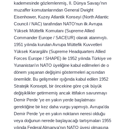
kademesinde gözlemlenmiş, II. Dünya Savaşı’nın
muzaffer komutanlarından General Dwight
Eisenhower, Kuzey Atlantik Konseyi (North Atlantic
Council / NAC) tarafından NATO’nun ilk Avrupa
Yüksek Müttefik Komutanı (Supreme Allied
Commander Europe / SACEUR) olarak atanmıştı.
1951 yılında kurulan Avrupa Müttefik Kuvvetleri
Yüksek Karargâhı (Supreme Headquarters Allied
Forces Europe / SHAPE) ile 1952 yılında Türkiye ve
Yunanistan’ın NATO üyeliğine kabul edilmeleri de o
dönem yaşanan değişimi göstermeleri açısından
önemlidir. Bu gelişmeler ışığında kabul edilen 1952
Stratejik Konsepti, bir öncekine göre çok büyük
değişiklikler getirmemiş ancak ittifakın savunmayı
Demir Perde ’ye en yakın yerde başlatması
gerektiğine bir kez daha vurgu yapmıştı. Avrupa’da
Demir Perde ’ye en yakın noktanın neresi olduğu
veya doğunun nerede başlayacağı tartışmaları 1955
yılında Federal Almanya’nın NATO üyesi olmasına