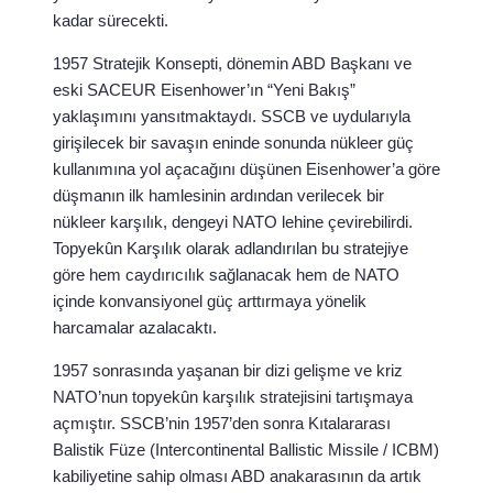
kadar sürecekti.
1957 Stratejik Konsepti, dönemin ABD Başkanı ve
eski SACEUR Eisenhower’ın “Yeni Bakış”
yaklaşımını yansıtmaktaydı. SSCB ve uydularıyla
girişilecek bir savaşın eninde sonunda nükleer güç
kullanımına yol açacağını düşünen Eisenhower’a göre
düşmanın ilk hamlesinin ardından verilecek bir
nükleer karşılık, dengeyi NATO lehine çevirebilirdi.
Topyekûn Karşılık olarak adlandırılan bu stratejiye
göre hem caydırıcılık sağlanacak hem de NATO
içinde konvansiyonel güç arttırmaya yönelik
harcamalar azalacaktı.
1957 sonrasında yaşanan bir dizi gelişme ve kriz
NATO’nun topyekûn karşılık stratejisini tartışmaya
açmıştır. SSCB’nin 1957’den sonra Kıtalararası
Balistik Füze (Intercontinental Ballistic Missile / ICBM)
kabiliyetine sahip olması ABD anakarasının da artık