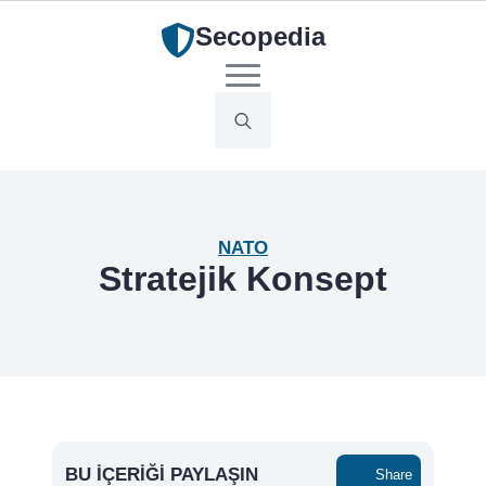
Secopedia
Search
for:
NATO
Stratejik Konsept
BU İÇERIĞI PAYLAŞIN
Share