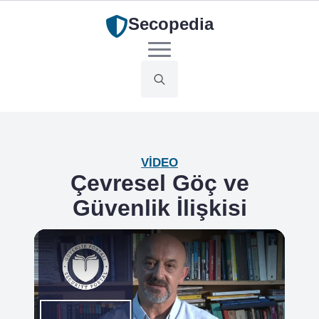
Secopedia
Search
for:
VIDEO
Çevresel Göç ve
Güvenlik İlişkisi