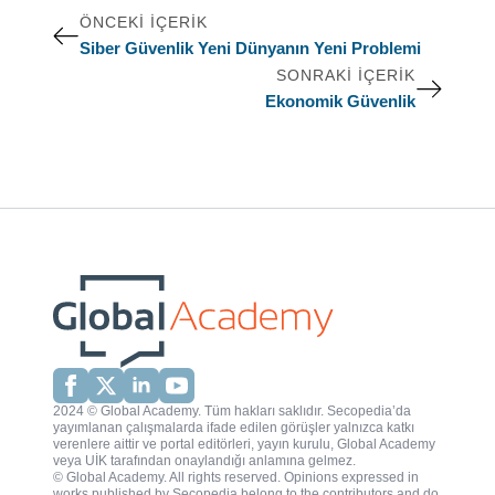
ÖNCEKI İÇERIK
Siber Güvenlik Yeni Dünyanın Yeni Problemi
SONRAKI İÇERIK
Ekonomik Güvenlik
2024 © Global Academy. Tüm hakları saklıdır. Secopedia’da
yayımlanan çalışmalarda ifade edilen görüşler yalnızca katkı
verenlere aittir ve portal editörleri, yayın kurulu, Global Academy
veya UİK tarafından onaylandığı anlamına gelmez.
© Global Academy. All rights reserved. Opinions expressed in
works published by Secopedia belong to the contributors and do