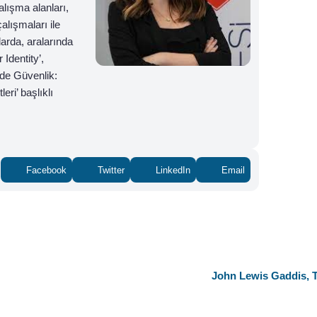
alışma alanları,
çalışmaları ile
larda, aralarında
Identity’,
’de Güvenlik:
eri’ başlıklı
Facebook
Twitter
LinkedIn
Email
John Lewis Gaddis, T