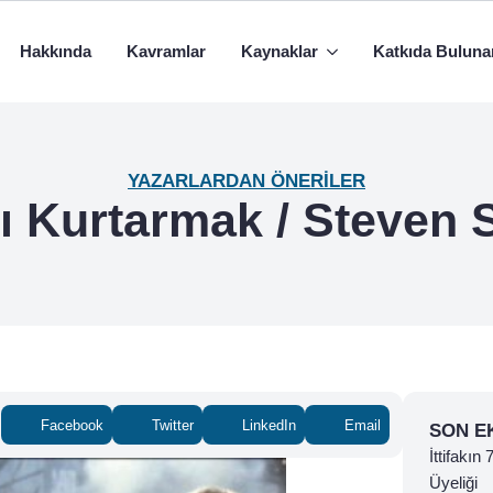
Hakkında
Kavramlar
Kaynaklar
Katkıda Buluna
YAZARLARDAN ÖNERILER
ı Kurtarmak / Steven 
Facebook
Twitter
LinkedIn
Email
SON E
İttifakın
Üyeliği