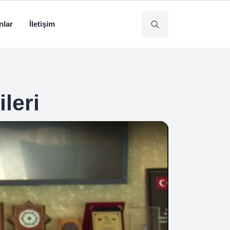
nlar
İletişim
Search
for:
leri