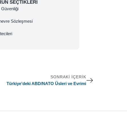
RÜN SEÇTIKLERI
Güvenliği
nevre Sözleşmesi
tecileri
SONRAKI İÇERIK
Türkiye’deki ABD/NATO Üsleri ve Evrimi