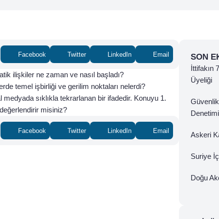
Facebook
Twitter
LinkedIn
Email
SON E
İttifakın
ik ilişkiler ne zaman ve nasıl başladı?
Üyeliği
de temel işbirliği ve gerilim noktaları nelerdi?
medyada sıklıkla tekrarlanan bir ifadedir. Konuyu 1.
Güvenlik
eğerlendirir misiniz?
Denetimi
Facebook
Twitter
LinkedIn
Email
Askeri Ka
Suriye İ
Doğu Ak