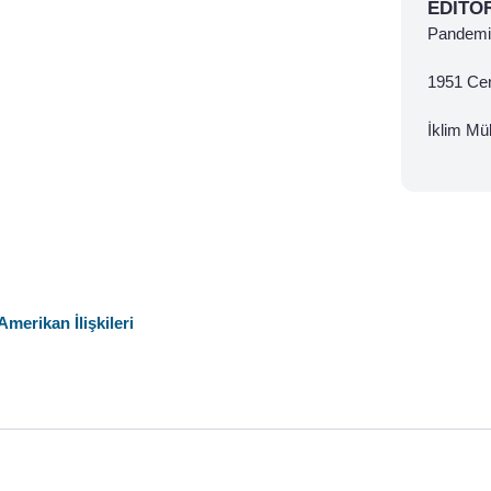
EDITÖ
Pandemi 
1951 Ce
İklim Mül
erikan İlişkileri