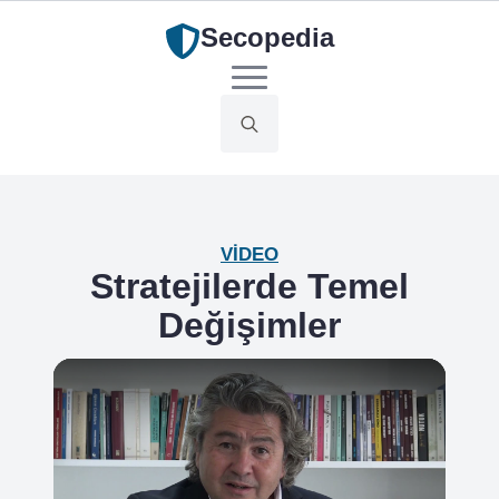
Secopedia
Search
for:
VIDEO
Stratejilerde Temel
Değişimler