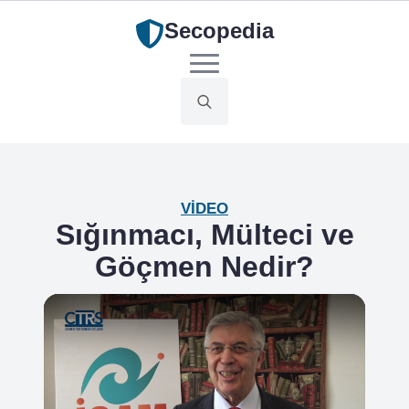
Secopedia
Search
for:
VIDEO
Sığınmacı, Mülteci ve
Göçmen Nedir?