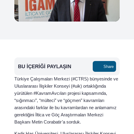
BU İÇERIĞI PAYLAŞIN
Share
Türkiye Çalışmaları Merkezi (#CTRS) bünyesinde ve
Uluslararası İlişkiler Konseyi (#uik) ortaklığında
yürütülen #KavramAvcıları projesi kapsamında,
“sığınmacı”, “mülteci” ve “göçmen” kavramları
arasındaki farklar ile bu kavramlardan ne anlamamız
gerektiğini İltica ve Göç Araştırmaları Merkezi
Başkanı Metin Corabatir’a sorduk.
Kadir Has Üniversitesi, Uluslararası İlişkiler Konseyi