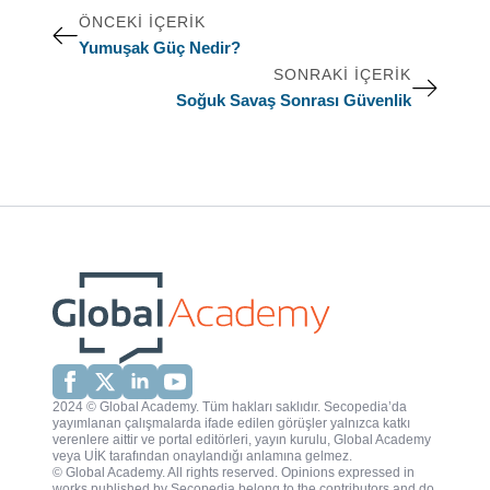
ÖNCEKI İÇERIK
Yumuşak Güç Nedir?
SONRAKI İÇERIK
Soğuk Savaş Sonrası Güvenlik
2024 © Global Academy. Tüm hakları saklıdır. Secopedia’da
yayımlanan çalışmalarda ifade edilen görüşler yalnızca katkı
verenlere aittir ve portal editörleri, yayın kurulu, Global Academy
veya UİK tarafından onaylandığı anlamına gelmez.
© Global Academy. All rights reserved. Opinions expressed in
works published by Secopedia belong to the contributors and do