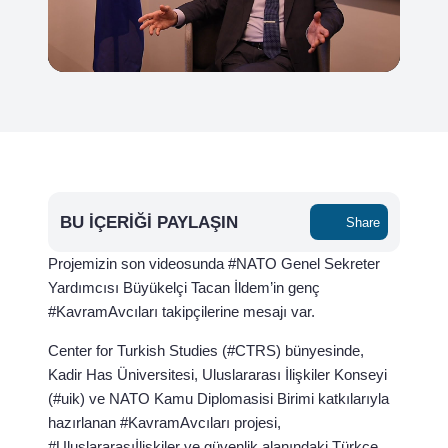
BU İÇERIĞI PAYLAŞIN
Share
Projemizin son videosunda #NATO Genel Sekreter
Yardımcısı Büyükelçi Tacan İldem’in genç
#KavramAvcıları takipçilerine mesajı var.
Center for Turkish Studies (#CTRS) bünyesinde,
Kadir Has Üniversitesi, Uluslararası İlişkiler Konseyi
(#uik) ve NATO Kamu Diplomasisi Birimi katkılarıyla
hazırlanan #KavramAvcıları projesi,
#Uluslararasıİlişkiler ve güvenlik alanındaki Türkçe