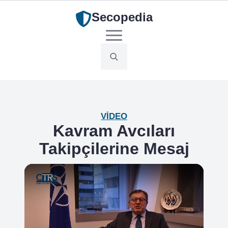
Secopedia
Search
for:
VIDEO
Kavram Avcıları
Takipçilerine Mesaj