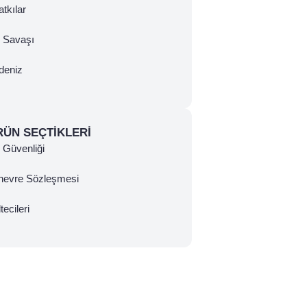
tkılar
ç Savaşı
deniz
RÜN SEÇTIKLERI
Güvenliği
nevre Sözleşmesi
tecileri