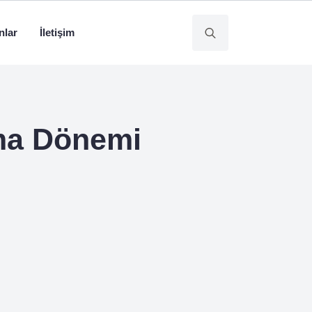
nlar
İletişim
Search
for:
ama Dönemi