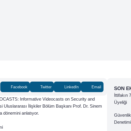
Facebook
Twitter
LinkedIn
Email
SON E
İttifakın
OCASTS: Informative Videocasts on Security and
Üyeliği
i Uluslararası İlişkiler Bölüm Başkanı Prof. Dr. Sinem
 dönemini anlatıyor.
Güvenlik
Denetimi
mi