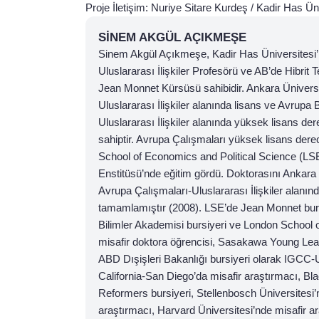
Proje İletişim: Nuriye Sitare Kurdeş / Kadir Has Üni
SINEM AKGÜL AÇIKMEŞE
Sinem Akgül Açıkmeşe, Kadir Has Üniversites
Uluslararası İlişkiler Profesörü ve AB’de Hibrit T
Jean Monnet Kürsüsü sahibidir. Ankara Ünivers
Uluslararası İlişkiler alanında lisans ve Avrupa Bi
Uluslararası İlişkiler alanında yüksek lisans der
sahiptir. Avrupa Çalışmaları yüksek lisans dere
School of Economics and Political Science (LS
Enstitüsü’nde eğitim gördü. Doktorasını Ankara 
Avrupa Çalışmaları-Uluslararası İlişkiler alanın
tamamlamıştır (2008). LSE’de Jean Monnet burs
Bilimler Akademisi bursiyeri ve London School 
misafir doktora öğrencisi, Sasakawa Young Lead
ABD Dışişleri Bakanlığı bursiyeri olarak IGCC-U
California-San Diego’da misafir araştırmacı, B
Reformers bursiyeri, Stellenbosch Üniversitesi’
araştırmacı, Harvard Üniversitesi’nde misafir a