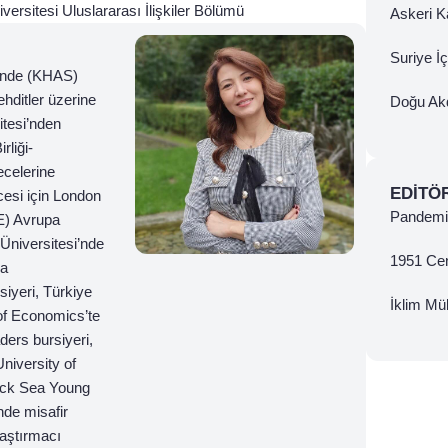
versitesi Uluslararası İlişkiler Bölümü
Askeri Ka
Suriye İ
i’nde (KHAS)
ehditler üzerine
Doğu Ak
itesi’nden
rliği-
ecelerine
EDITÖ
cesi için London
Pandemi 
E) Avrupa
Üniversitesi’nde
1951 Ce
da
iyeri, Türkiye
İklim Mül
of Economics’te
ers bursiyeri,
niversity of
lack Sea Young
nde misafir
raştırmacı