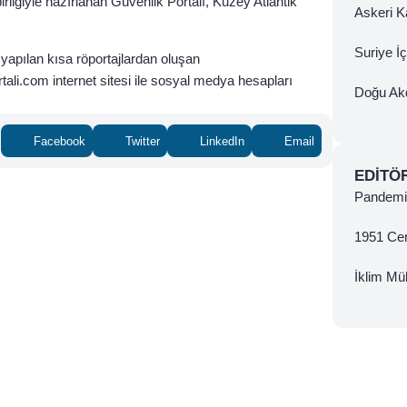
irliğiyle hazırlanan Güvenlik Portalı, Kuzey Atlantik
Askeri Ka
Suriye İ
apılan kısa röportajlardan oluşan
ali.com internet sitesi ile sosyal medya hesapları
Doğu Ak
Facebook
Twitter
LinkedIn
Email
EDITÖ
Pandemi 
1951 Ce
İklim Mül