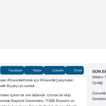
Facebook
Twitter
LinkedIn
Email
SON E
İttifakın
rulan #GüvenlikPortalı için #GüvenlikÇalışmaları
Üyeliği
alih Bıçakçı’ya sorduk.
Güvenlik
ışmaları içeren bir veri tabanıdır. Uzman bir ekip
Denetimi
ünyesinde Başkent Üniversitesi, TOBB Ekonomi ve