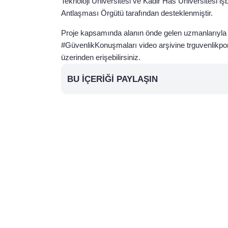
Teknoloji Üniversitesi ve Kadir Has Üniversitesi işb
Antlaşması Örgütü tarafından desteklenmiştir.
Proje kapsamında alanın önde gelen uzmanlarıyla y
#GüvenlikKonuşmaları video arşivine trguvenlikport
üzerinden erişebilirsiniz.
BU İÇERIĞI PAYLAŞIN