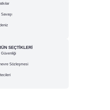
tkılar
ç Savaşı
deniz
RÜN SEÇTIKLERI
Güvenliği
nevre Sözleşmesi
tecileri