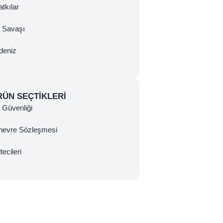
tkılar
ç Savaşı
deniz
RÜN SEÇTIKLERI
Güvenliği
nevre Sözleşmesi
tecileri