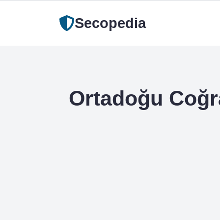
Secopedia
Ortadoğu Coğra