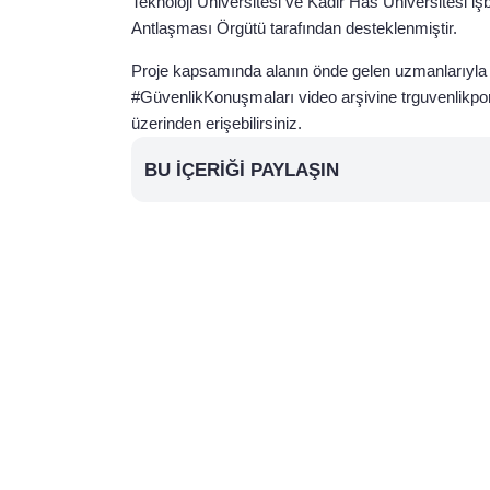
Teknoloji Üniversitesi ve Kadir Has Üniversitesi işb
Antlaşması Örgütü tarafından desteklenmiştir.
Proje kapsamında alanın önde gelen uzmanlarıyla y
#GüvenlikKonuşmaları video arşivine trguvenlikport
üzerinden erişebilirsiniz.
BU İÇERIĞI PAYLAŞIN