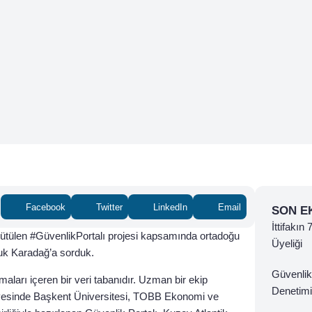
Facebook
Twitter
LinkedIn
Email
SON E
İttifakın
ürütülen #GüvenlikPortalı projesi kapsamında ortadoğu
Üyeliği
luk Karadağ’a sorduk.
Güvenlik
ışmaları içeren bir veri tabanıdır. Uzman bir ekip
Denetimi
ünyesinde Başkent Üniversitesi, TOBB Ekonomi ve