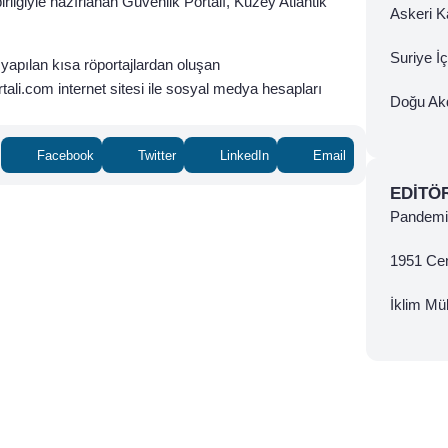
irliğiyle hazırlanan Güvenlik Portalı, Kuzey Atlantik
Askeri Ka
Suriye İ
apılan kısa röportajlardan oluşan
ali.com internet sitesi ile sosyal medya hesapları
Doğu Ak
Facebook
Twitter
LinkedIn
Email
EDITÖ
Pandemi 
1951 Ce
İklim Mül