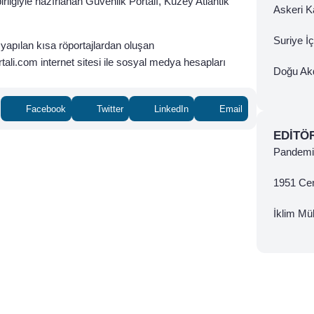
irliğiyle hazırlanan Güvenlik Portalı, Kuzey Atlantik
Askeri Ka
Suriye İ
apılan kısa röportajlardan oluşan
ali.com internet sitesi ile sosyal medya hesapları
Doğu Ak
Facebook
Twitter
LinkedIn
Email
EDITÖ
Pandemi 
1951 Ce
İklim Mül