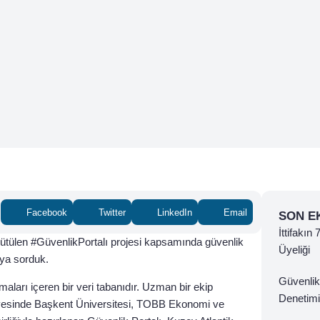
Facebook
Twitter
LinkedIn
Email
SON E
İttifakın
rütülen #GüvenlikPortalı projesi kapsamında güvenlik
Üyeliği
’ya sorduk.
Güvenlik
ışmaları içeren bir veri tabanıdır. Uzman bir ekip
Denetimi
ünyesinde Başkent Üniversitesi, TOBB Ekonomi ve