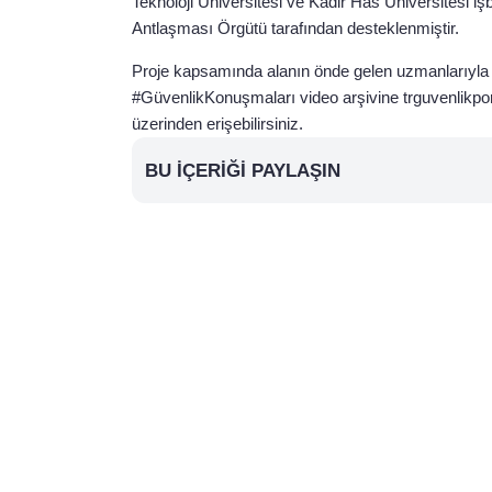
Teknoloji Üniversitesi ve Kadir Has Üniversitesi işb
Antlaşması Örgütü tarafından desteklenmiştir.
Proje kapsamında alanın önde gelen uzmanlarıyla y
#GüvenlikKonuşmaları video arşivine trguvenlikport
üzerinden erişebilirsiniz.
BU İÇERIĞI PAYLAŞIN