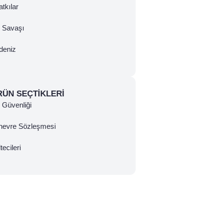
tkılar
ç Savaşı
deniz
RÜN SEÇTIKLERI
Güvenliği
nevre Sözleşmesi
tecileri