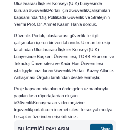
Uluslararası İlişkiler Konseyi (UİK) bünyesinde
kurulan #GüvenlikPortalı için #GüvenlikÇalışmaları
kapsamında “Dış Politikada Güvenlik ve Stratejinin
Yeri”ni Prof. Dr. Ahmet Kasım Han’a sorduk.
Güvenlik Portalı, uluslararası güvenlik ile ilgili
çalışmaları içeren bir veri tabanıdır. Uzman bir ekip
tarafından Uluslararası İlişkiler Konseyi (UİK)
bünyesinde Başkent Üniversitesi, TOBB Ekonomi ve
Teknoloji Üniversitesi ve Kadir Has Üniversitesi
işbirliğiyle hazırlanan Güvenlik Portalı, Kuzey Atlantik
Antlaşması Örgütü tarafından desteklenmiştir.
Proje kapsamında alanın önde gelen uzmanlarıyla
yapılan kısa röportajlardan oluşan
#GüvenlikKonuşmaları video arşivine
trguvenlikportali.com internet sitesi ile sosyal medya
hesapları üzerinden erişebilirsiniz.
BU İÇERIĞI PAYLAŞIN
Share