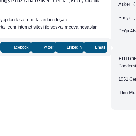
irliğiyle hazırlanan Güvenlik Portalı, Kuzey Atlantik
Askeri Ka
Suriye İ
apılan kısa röportajlardan oluşan
ali.com internet sitesi ile sosyal medya hesapları
Doğu Ak
Facebook
Twitter
LinkedIn
Email
EDITÖ
Pandemi 
1951 Ce
İklim Mül