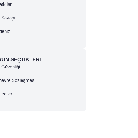
tkılar
ç Savaşı
deniz
RÜN SEÇTIKLERI
Güvenliği
nevre Sözleşmesi
tecileri