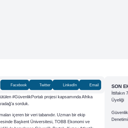
Facebook
Twitter
LinkedIn
Email
SON E
İttifakın
rütülen #GüvenlikPortalı projesi kapsamında Afrika
Üyeliği
aradağ’a sorduk.
Güvenlik
ışmaları içeren bir veri tabanıdır. Uzman bir ekip
Denetimi
ünyesinde Başkent Üniversitesi, TOBB Ekonomi ve