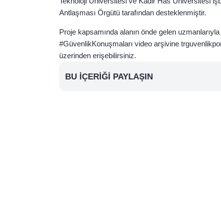
Teknoloji Üniversitesi ve Kadir Has Üniversitesi işb
Antlaşması Örgütü tarafından desteklenmiştir.
Proje kapsamında alanın önde gelen uzmanlarıyla y
#GüvenlikKonuşmaları video arşivine trguvenlikport
üzerinden erişebilirsiniz.
BU İÇERIĞI PAYLAŞIN