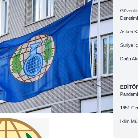
Güvenlik
Denetimi
Askeri Ka
Suriye İ
Doğu Ak
EDITÖ
Pandemi 
1951 Ce
İklim Mül