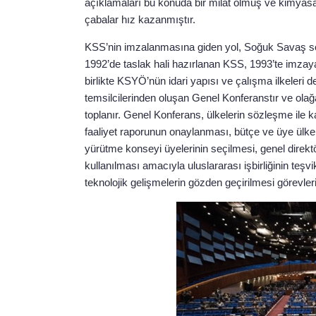
açıklamaları bu konuda bir milat olmuş ve kimyasa
çabalar hız kazanmıştır.
KSS’nin imzalanmasına giden yol, Soğuk Savaş sonra
1992’de taslak hali hazırlanan KSS, 1993’te imzay
birlikte KSYÖ’nün idari yapısı ve çalışma ilkeleri de
temsilcilerinden oluşan Genel Konferanstır ve olağ
toplanır. Genel Konferans, ülkelerin sözleşme ile ka
faaliyet raporunun onaylanması, bütçe ve üye ülkel
yürütme konseyi üyelerinin seçilmesi, genel direk
kullanılması amacıyla uluslararası işbirliğinin teşv
teknolojik gelişmelerin gözden geçirilmesi görevleri