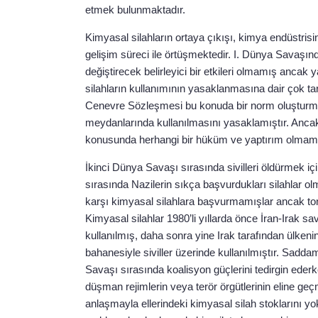
etmek bulunmaktadır.
Kimyasal silahların ortaya çıkışı, kimya endüstrisini
gelişim süreci ile örtüşmektedir. I. Dünya Savaşınd
değiştirecek belirleyici bir etkileri olmamış ancak
silahların kullanımının yasaklanmasına dair çok ta
Cenevre Sözleşmesi bu konuda bir norm oluşturma
meydanlarında kullanılmasını yasaklamıştır. Ancak
konusunda herhangi bir hüküm ve yaptırım olmamas
İkinci Dünya Savaşı sırasında sivilleri öldürmek i
sırasında Nazilerin sıkça başvurdukları silahlar olm
karşı kimyasal silahlara başvurmamışlar ancak ton
Kimyasal silahlar 1980’li yıllarda önce İran-Irak sa
kullanılmış, daha sonra yine Irak tarafından ülke
bahanesiyle siviller üzerinde kullanılmıştır. Sadda
Savaşı sırasında koalisyon güçlerini tedirgin ede
düşman rejimlerin veya terör örgütlerinin eline geçm
anlaşmayla ellerindeki kimyasal silah stoklarını y