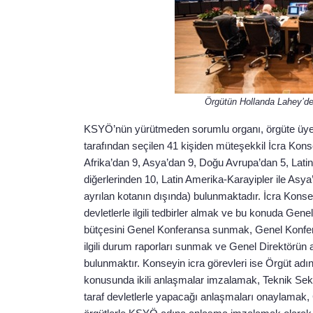
Örgütün Hollanda Lahey’de
KSYÖ’nün yürütmeden sorumlu organı, örgüte üye ü
tarafından seçilen 41 kişiden müteşekkil İcra Kons
Afrika’dan 9, Asya’dan 9, Doğu Avrupa’dan 5, Lati
diğerlerinden 10, Latin Amerika-Karayipler ile Asy
ayrılan kotanın dışında) bulunmaktadır. İcra Kons
devletlerle ilgili tedbirler almak ve bu konuda Ge
bütçesini Genel Konferansa sunmak, Genel Konfer
ilgili durum raporları sunmak ve Genel Direktörün
bulunmaktır. Konseyin icra görevleri ise Örgüt adı
konusunda ikili anlaşmalar imzalamak, Teknik Se
taraf devletlerle yapacağı anlaşmaları onaylamak, 