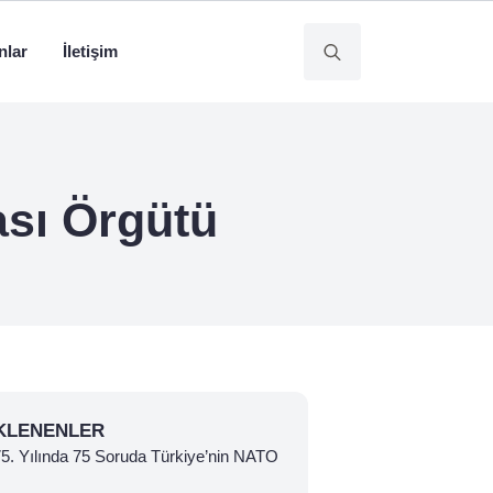
nlar
İletişim
Search
for:
ası Örgütü
KLENENLER
 75. Yılında 75 Soruda Türkiye’nin NATO