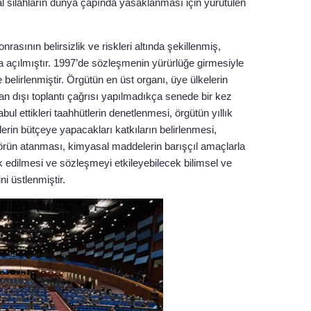
l silahların dünya çapında yasaklanması için yürütülen
sının belirsizlik ve riskleri altında şekillenmiş,
a açılmıştır. 1997’de sözleşmenin yürürlüğe girmesiyle
 belirlenmiştir. Örgütün en üst organı, üye ülkelerin
an dışı toplantı çağrısı yapılmadıkça senede bir kez
bul ettikleri taahhütlerin denetlenmesi, örgütün yıllık
erin bütçeye yapacakları katkıların belirlenmesi,
törün atanması, kimyasal maddelerin barışçıl amaçlarla
ik edilmesi ve sözleşmeyi etkileyebilecek bilimsel ve
ni üstlenmiştir.