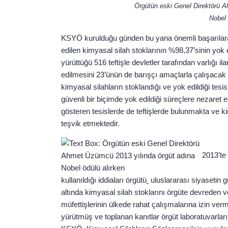
Örgütün eski Genel Direktörü 
Nobel 
KSYÖ kurulduğu günden bu yana önemli başarılara 
edilen kimyasal silah stoklarının %98,37’sinin yok
yürüttüğü 516 teftişle devletler tarafından varlığı 
edilmesini 23’ünün de barışçı amaçlarla çalışacak 
kimyasal silahların stoklandığı ve yok edildiği tesis
güvenli bir biçimde yok edildiği süreçlere nezaret
gösteren tesislerde de teftişlerde bulunmakta ve k
teşvik etmektedir.
2013’te 
kullanıldığı iddiaları örgütü
uluslararası siyasetin 
altında kimyasal silah stoklarını örgüte devreden 
müfettişlerinin ülkede rahat çalışmalarına izin verm
yürütmüş ve toplanan kanıtlar örgüt laboratuvarla