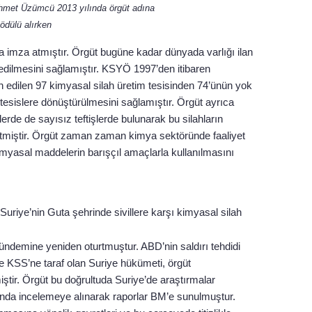
Ahmet Üzümcü 2013 yılında örgüt adına
ödülü alırken
imza atmıştır. Örgüt bugüne kadar dünyada varlığı ilan
 edilmesini sağlamıştır. KSYÖ 1997’den itibaren
ilan edilen 97 kimyasal silah üretim tesisinden 74’ünün yok
tesislere dönüştürülmesini sağlamıştır. Örgüt ayrıca
lerde de sayısız teftişlerde bulunarak bu silahların
 etmiştir. Örgüt zaman zaman kimya sektöründe faaliyet
imyasal maddelerin barışçıl amaçlarla kullanılmasını
Suriye’nin Guta şehrinde sivillere karşı kimyasal silah
gündemine yeniden oturtmuştur. ABD’nin saldırı tehdidi
ve KSS’ne taraf olan Suriye hükümeti, örgüt
iştir. Örgüt bu doğrultuda Suriye’de araştırmalar
rında incelemeye alınarak raporlar BM’e sunulmuştur.