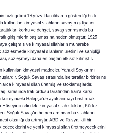
n hızlı gelimi 19.yüzyıldan itibaren gösterdiği hızlı
a kullanılan kimyasal silahların savaşın gidişatını
 yarattıkları korku ve dehşet, savaş sonrasında bu
raflı girişimlerin başlamasına neden olmuştur. 1925
ya çalışmış ve kimyasal silahların muharebe
 sözleşmede kimyasal silahların üretimi ve sahipliği
ı, sözleşmeyi daha en baştan etkisiz kılmıştır.
çin kullanılan kimyasal maddeler, Yahudi Soykırımı
uşlardır. Soğuk Savaş sırasında ise taraflar birbirlerine
larca kimyasal silah üretmiş ve stoklamışlardır.
vaşı sırasında Irak ordusu tarafından İran’a karşı
nin kuzeyindeki Halepçe’de ayaklanmayı bastırmak
m Hüseyin’in elindeki kimyasal silah stokları, Körfez
rken, Soğuk Savaş’ın hemen ardından bu silahların
esi olasılığı da artmıştır. ABD ve Rusya ikili bir
ok edeceklerini ve yeni kimyasal silah üretmeyeceklerini