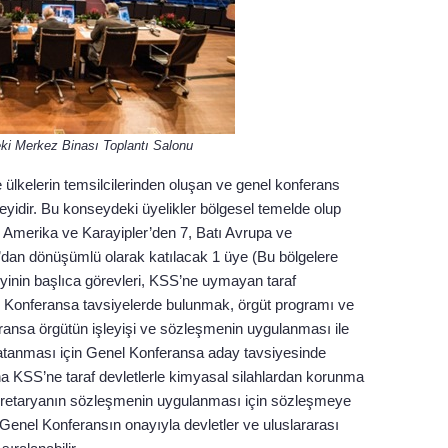
ki Merkez Binası Toplantı Salonu
lkelerin temsilcilerinden oluşan ve genel konferans
eyidir. Bu konseydeki üyelikler bölgesel temelde olup
n Amerika ve Karayipler’den 7, Batı Avrupa ve
a’dan dönüşümlü olarak katılacak 1 üye (Bu bölgelere
eyinin başlıca görevleri, KSS’ne uymayan taraf
nel Konferansa tavsiyelerde bulunmak, örgüt programı ve
ansa örgütün işleyişi ve sözleşmenin uygulanması ile
 atanması için Genel Konferansa aday tavsiyesinde
na KSS’ne taraf devletlerle kimyasal silahlardan korunma
kretaryanın sözleşmenin uygulanması için sözleşmeye
Genel Konferansın onayıyla devletler ve uluslararası