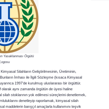
rın Yasaklanması Örgütü
Logosu
myasal Silahların Geliştirilmesinin, Üretiminin,
unların İmhası ile İlgili Sözleşme (kısaca Kimyasal
uyarınca 1997’de kurulmuş uluslararası bir örgüttür.
f olarak aynı zamanda örgütün de üyesi haline
 silah stoklarının yok edilmesi süreçlerini denetlemek,
luluklarını denetleyip raporlamak, kimyasal silah
al maddelerin barışçıl amaçlarla kullanımını teşvik