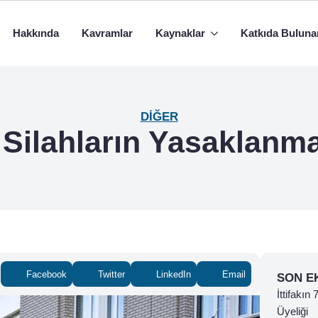
Hakkında
Kavramlar
Kaynaklar
Katkıda Buluna
DIĞER
Silahların Yasaklanm
Facebook
Twitter
LinkedIn
Email
SON E
İttifakın
Üyeliği