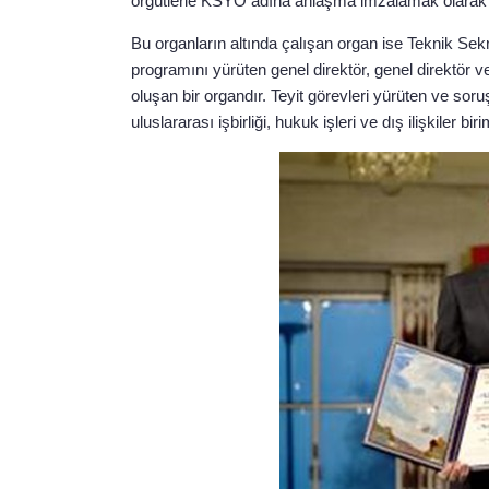
örgütlerle KSYÖ adına anlaşma imzalamak olarak sı
Bu organların altında çalışan organ ise Teknik Sek
programını yürüten genel direktör, genel direktör v
oluşan bir organdır. Teyit görevleri yürüten ve so
uluslararası işbirliği, hukuk işleri ve dış ilişkiler 