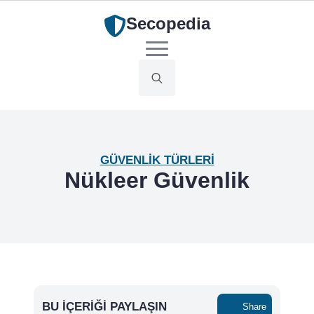
Secopedia
Search
for:
GÜVENLIK TÜRLERI
Nükleer Güvenlik
BU İÇERIĞI PAYLAŞIN
Share