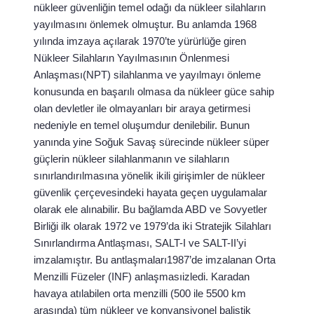
nükleer güvenliğin temel odağı da nükleer silahların
yayılmasını önlemek olmuştur. Bu anlamda 1968
yılında imzaya açılarak 1970’te yürürlüğe giren
Nükleer Silahların Yayılmasının Önlenmesi
Anlaşması(NPT) silahlanma ve yayılmayı önleme
konusunda en başarılı olmasa da nükleer güce sahip
olan devletler ile olmayanları bir araya getirmesi
nedeniyle en temel oluşumdur denilebilir. Bunun
yanında yine Soğuk Savaş sürecinde nükleer süper
güçlerin nükleer silahlanmanın ve silahların
sınırlandırılmasına yönelik ikili girişimler de nükleer
güvenlik çerçevesindeki hayata geçen uygulamalar
olarak ele alınabilir. Bu bağlamda ABD ve Sovyetler
Birliği ilk olarak 1972 ve 1979’da iki Stratejik Silahları
Sınırlandırma Antlaşması, SALT-I ve SALT-II’yi
imzalamıştır. Bu antlaşmaları1987’de imzalanan Orta
Menzilli Füzeler (INF) anlaşmasıizledi. Karadan
havaya atılabilen orta menzilli (500 ile 5500 km
arasında) tüm nükleer ve konvansiyonel balistik