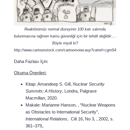
Reaktörümüz normal düzeyinin 100 katı salımda
bulunmasına rağmen kamu güvenliği için bir tehdit değildir….
Böyle miydi ki?
http://www.cartoonstock.com/cartoonview.asp?catref=cgrn54
Daha Fazlası İçin:
Okuma Önerileri:
Kitap:
Amandeep S. Gill,
Nuclear Security
Summits: A History
, Londra, Palgrave
Macmillan, 2020.
Makale:
Marianne Hanson, , “Nuclear Weapons
as Obstacles to International Security”,
International Relations
, Cilt 16, No 3, , 2002, s.
361–379,.