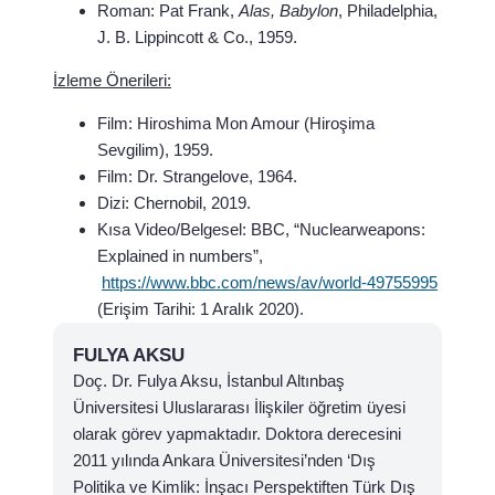
Roman:
Pat Frank,
Alas, Babylon
, Philadelphia,
J. B. Lippincott & Co., 1959.
İzleme Önerileri:
Film:
Hiroshima Mon Amour (Hiroşima
Sevgilim), 1959.
Film:
Dr. Strangelove, 1964.
Dizi:
Chernobil, 2019.
Kısa Video/Belgesel:
BBC, “Nuclearweapons:
Explained in numbers”,
https://www.bbc.com/news/av/world-49755995
(Erişim Tarihi: 1 Aralık 2020).
FULYA AKSU
Doç. Dr. Fulya Aksu, İstanbul Altınbaş
Üniversitesi Uluslararası İlişkiler öğretim üyesi
olarak görev yapmaktadır. Doktora derecesini
2011 yılında Ankara Üniversitesi’nden ‘Dış
Politika ve Kimlik: İnşacı Perspektiften Türk Dış