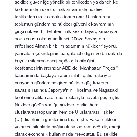
şekilde güvenliğe yönelik bir tehlikeden ya da tehlike
korkusundan uzak olmak anlamında nükleer
tehlikeden uzak olmakla tanımlanır. Uluslararası
toplumun gündemine nükleer güvenlik kavramının
girişi nükleer bir tehlikenin ilk kez ortaya çıkmasıyla
söz konusu olmuştur. İkinci Dünya Savaşının
arifesinde Alman bir bilim adamının nükleer fisyonu,
yani atom çekirdeğinin parçalanabildiğini ve bu şekilde
büyük miktarda enerji açığa çıkabildiğini
keşfetmesinin ardından ABD’de “Manhattan Projesi”
kapsamında başlayan atom silahı çalışmalarıyla
dünyanın gündemine giren nükleer güç kavramı,
savaş sırasında Japonya’nın Hiroşima ve Nagazaki
kentlerine atılan atom bombalarıyla hayata geçmiştir.
Nükleer gücün varlığı, nükleer tehdidi hem
uluslararası toplumun hem de Uluslararası İlişkiler
(Uİ) disiplininin gündemine taşımıştır. Fakat nükleer
yalnızca silahlarla bağlantılı bir kavram değildir, enerji
olarak ekonomik kullanımı da mevcuttur. Bu şekilde