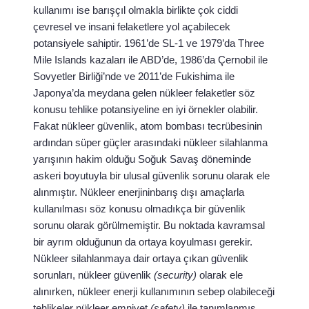
kullanımı ise barışçıl olmakla birlikte çok ciddi
çevresel ve insani felaketlere yol açabilecek
potansiyele sahiptir. 1961’de SL-1 ve 1979’da Three
Mile Islands kazaları ile ABD’de, 1986’da Çernobil ile
Sovyetler Birliği’nde ve 2011’de Fukishima ile
Japonya’da meydana gelen nükleer felaketler söz
konusu tehlike potansiyeline en iyi örnekler olabilir.
Fakat nükleer güvenlik, atom bombası tecrübesinin
ardından süper güçler arasındaki nükleer silahlanma
yarışının hakim olduğu Soğuk Savaş döneminde
askeri boyutuyla bir ulusal güvenlik sorunu olarak ele
alınmıştır. Nükleer enerjininbarış dışı amaçlarla
kullanılması söz konusu olmadıkça bir güvenlik
sorunu olarak görülmemiştir. Bu noktada kavramsal
bir ayrım olduğunun da ortaya koyulması gerekir.
Nükleer silahlanmaya dair ortaya çıkan güvenlik
sorunları, nükleer güvenlik
(security)
olarak ele
alınırken, nükleer enerji kullanımının sebep olabileceği
tehlikeler nükleer emniyet
(safety)
ile tanımlanmış,