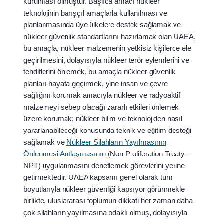
kurulması olmuştur. Başlıca amacı nükleer
teknolojinin barışçıl amaçlarla kullanılması ve
planlanmasında üye ülkelere destek sağlamak ve
nükleer güvenlik standartlarını hazırlamak olan UAEA,
bu amaçla, nükleer malzemenin yetkisiz kişilerce ele
geçirilmesini, dolayısıyla nükleer terör eylemlerini ve
tehditlerini önlemek, bu amaçla nükleer güvenlik
planları hayata geçirmek, yine insan ve çevre
sağlığını korumak amacıyla nükleer ve radyoaktif
malzemeyi sebep olacağı zararlı etkileri önlemek
üzere korumak; nükleer bilim ve teknolojiden nasıl
yararlanabileceği konusunda teknik ve eğitim desteği
sağlamak ve
Nükleer Silahların Yayılmasının
Önlenmesi Antlaşmasının
(Non Proliferation Treaty –
NPT) uygulanmasını denetlemek görevlerini yerine
getirmektedir. UAEA kapsamı genel olarak tüm
boyutlarıyla nükleer güvenliği kapsıyor görünmekle
birlikte, uluslararası toplumun dikkati her zaman daha
çok silahların yayılmasına odaklı olmuş, dolayısıyla