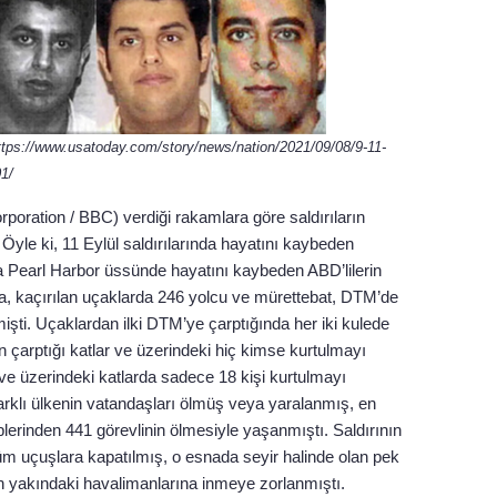
: https://www.usatoday.com/story/news/nation/2021/09/08/9-11-
01/
rporation / BBC) verdiği rakamlara göre saldırıların
Öyle ki, 11 Eylül saldırılarında hayatını kaybeden
nda Pearl Harbor üssünde hayatını kaybeden ABD’lilerin
da, kaçırılan uçaklarda 246 yolcu ve mürettebat, DTM’de
işti. Uçaklardan ilki DTM’ye çarptığında her iki kulede
 çarptığı katlar ve üzerindeki hiç kimse kurtulmayı
e üzerindeki katlarda sadece 18 kişi kurtulmayı
farklı ülkenin vatandaşları ölmüş veya yaralanmış, en
lerinden 441 görevlinin ölmesiyle yaşanmıştı. Saldırının
m uçuşlara kapatılmış, o esnada seyir halinde olan pek
n yakındaki havalimanlarına inmeye zorlanmıştı.