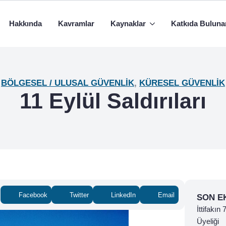
Hakkında
Kavramlar
Kaynaklar
Katkıda Buluna
BÖLGESEL / ULUSAL GÜVENLIK
,
KÜRESEL GÜVENLIK
11 Eylül Saldırıları
Facebook
Twitter
LinkedIn
Email
SON E
İttifakın
Üyeliği